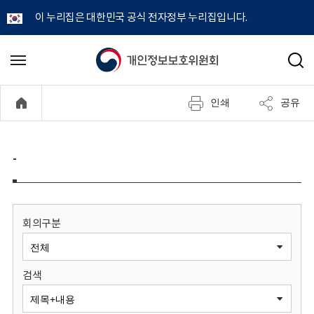
이 누리집은 대한민국 공식 전자정부 누리집입니다.
개
메
검
뉴
색
인
열
인쇄
공유
기
정
보
-
보
호
회의구분
위
검색
원