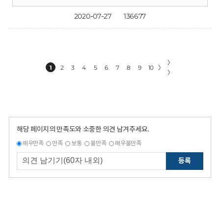
2020-07-27
136677
〉
1
2
3
4
5
6
7
8
9
10
〉
〉
해당 페이지의 만족도와 소중한 의견 남겨주세요.
매우만족
만족
보통
불만족
매우불만족
등록