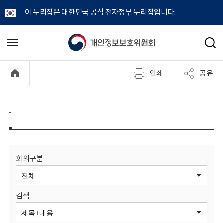
이 누리집은 대한민국 공식 전자정부 누리집입니다.
개
메
검
뉴
색
인
열
인쇄
공유
기
정
보
-
보
호
회의구분
위
검색
원