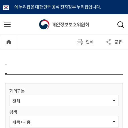
이 누리집은 대한민국 공식 전자정부 누리집입니다.
개
메
검
뉴
색
인
열
인쇄
공유
기
정
보
-
보
호
회의구분
위
검색
원