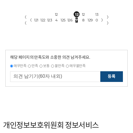
12
12
12
13
〈
〉
〈
121
122
123
4
125
126
7
8
129
0
〉
〈
〉
해당 페이지의 만족도와 소중한 의견 남겨주세요.
매우만족
만족
보통
불만족
매우불만족
등록
개인정보보호위원회 정보서비스