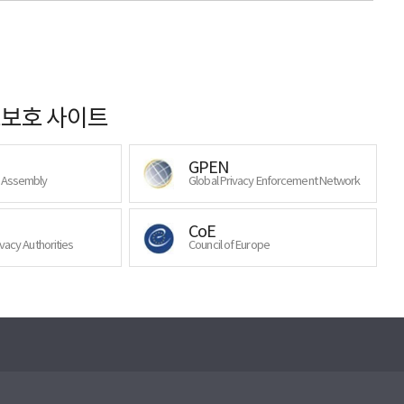
보호 사이트
GPEN
y Assembly
Global Privacy Enforcement Network
CoE
ivacy Authorities
Council of Europe