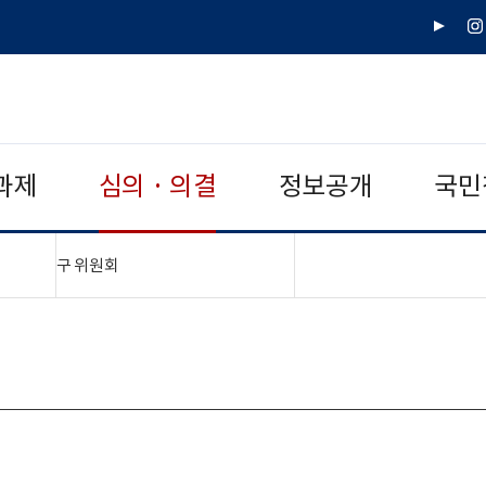
유
인
튜
스
브
타
그
램
과제
심의 · 의결
정보공개
국민
"접기,펼치기"
구 위원회