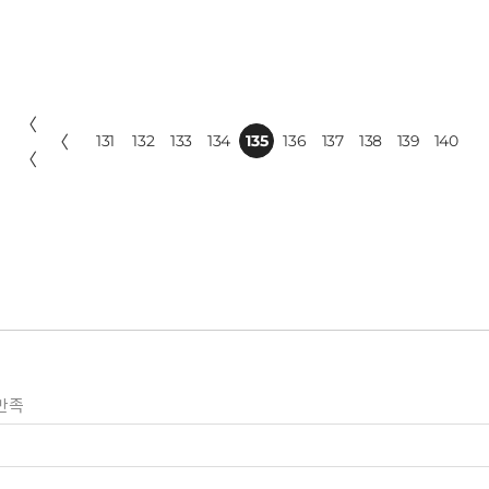
〈
〈
131
132
133
134
135
136
137
138
139
140
〈
만족