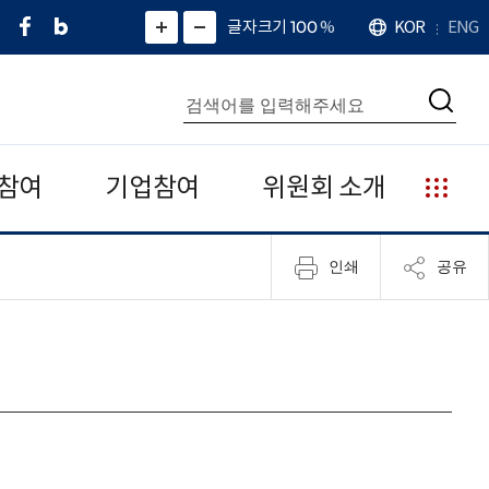
페
네
X
확
글자크기 100
%
KOR
ENG
언
화
화
이
이
(
대
어
면
면
스
버
트
수
확
축
북
블
위
대
통
소
치
검
로
터
합
색
그
)
검
색
참여
기업참여
위원회 소개
누
리
집
인쇄
공유
안
내