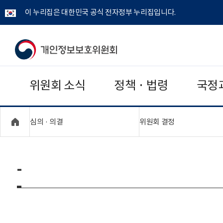
이 누리집은 대한민국 공식 전자정부 누리집입니다.
개
인
위원회 소식
정책 · 법령
국정
정
보
"접기,펼치기"
"접기,펼치기"
심의 · 의결
위원회 결정
보
호
-
위
원