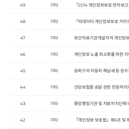
49
기타
「2014 개인정보보호 연차보고
48
기타
「빅데이터 개인정보보호 가이드
47
기타
보건의료기관개설자의 개인정보 
46
기타
개인정보 노출 최소화를 위한 지
45
기타
송파구의 자동차 체납세 등 징수를
44
기타
건강보험증 송달 관련 민원처리
43
기타
중앙행정기관 및 지방자치단체 
42
기타
「개인정보 보호법」제6조 및 제