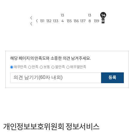
13
13
14
〈
〈
131
132
133
4
135
136
137
8
139
0
〈
해당 페이지의 만족도와 소중한 의견 남겨주세요.
매우만족
만족
보통
불만족
매우불만족
등록
개인정보보호위원회 정보서비스