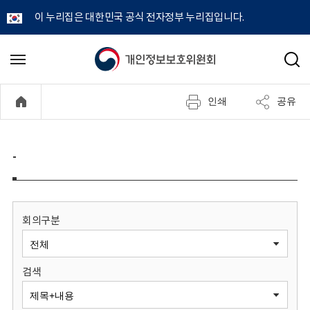
이 누리집은 대한민국 공식 전자정부 누리집입니다.
개
메
검
뉴
색
인
열
인쇄
공유
기
정
보
-
보
호
회의구분
위
검색
원