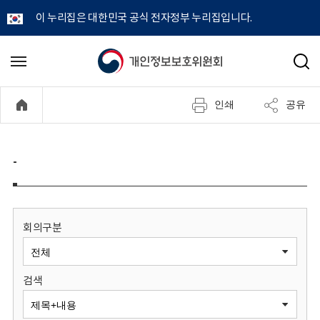
이 누리집은 대한민국 공식 전자정부 누리집입니다.
개
메
검
뉴
색
인
열
인쇄
공유
기
정
보
-
보
호
회의구분
위
검색
원