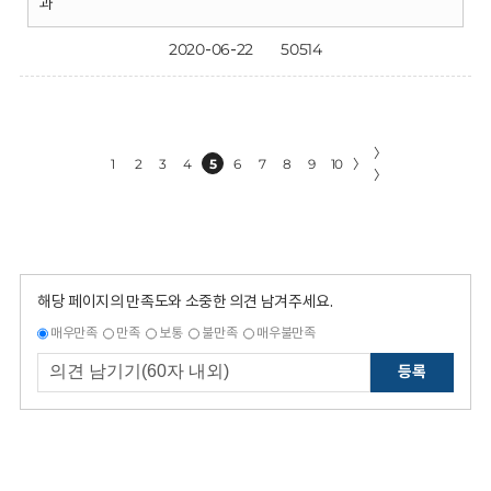
과
2020-06-22
50514
〉
1
2
3
4
5
6
7
8
9
10
〉
〉
해당 페이지의 만족도와 소중한 의견 남겨주세요.
매우만족
만족
보통
불만족
매우불만족
등록