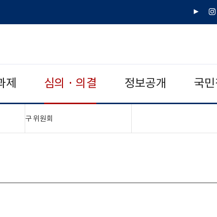
유
인
튜
스
브
타
그
램
과제
심의 · 의결
정보공개
국민
"접기,펼치기"
구 위원회