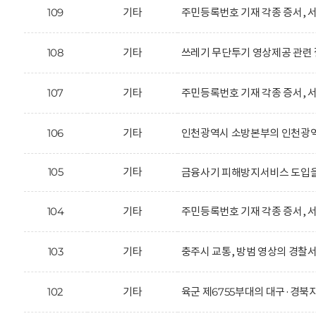
109
기타
주민등록번호 기재 각종 증서, 서
108
기타
쓰레기 무단투기 영상제공 관련 
107
기타
주민등록번호 기재 각종 증서, 서
106
기타
인천광역시 소방본부의 인천광역시
105
기타
금융사기 피해방지서비스 도입을
104
기타
주민등록번호 기재 각종 증서, 서
103
기타
충주시 교통, 방범 영상의 경찰서
102
기타
육군 제6755부대의 대구·경북