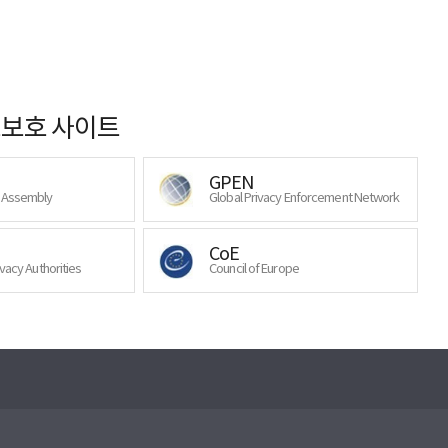
보호 사이트
GPEN
y Assembly
Global Privacy Enforcement Network
CoE
ivacy Authorities
Council of Europe