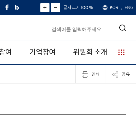
페
네
X
확
글자크기 100
%
KOR
ENG
언
화
화
이
이
(
대
어
면
면
스
버
트
수
확
축
북
블
위
대
통
소
치
검
로
터
합
색
그
)
검
색
참여
기업참여
위원회 소개
누
리
집
인쇄
공유
안
내