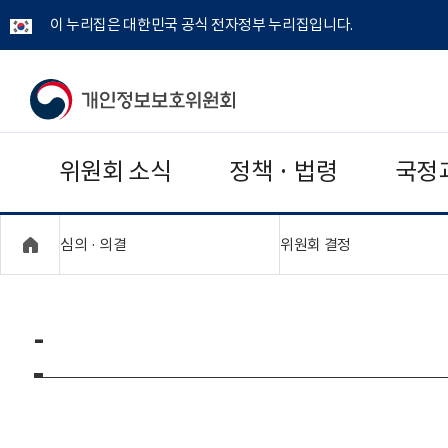
이 누리집은 대한민국 공식 전자정부 누리집입니다.
개
인
위원회 소식
정책 · 법령
국정
정
보
"접기,펼치기"
"접기,펼치기"
심의 · 의결
위원회 결정
보
호
-
위
원