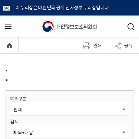
이 누리집은 대한민국 공식 전자정부 누리집입니다.
개
메
검
뉴
색
인
열
인쇄
공유
기
정
보
-
보
호
회의구분
위
검색
원