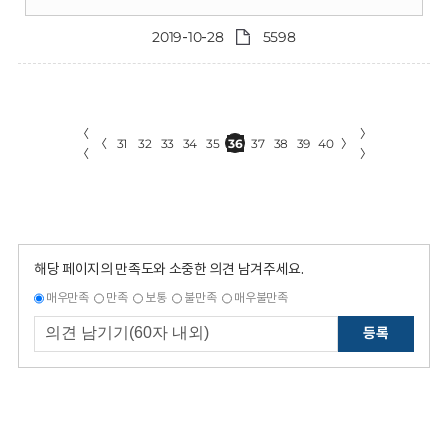
2019-10-28
5598
〈
〉
〈
31
32
33
34
35
36
37
38
39
40
〉
〈
〉
해당 페이지의 만족도와 소중한 의견 남겨주세요.
매우만족
만족
보통
불만족
매우불만족
등록