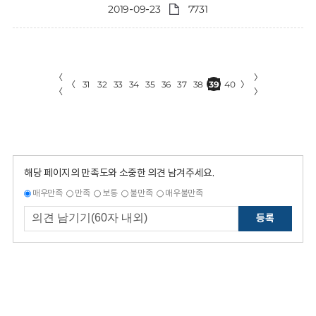
2019-09-23
7731
〈
〉
〈
31
32
33
34
35
36
37
38
39
40
〉
〈
〉
해당 페이지의 만족도와 소중한 의견 남겨주세요.
매우만족
만족
보통
불만족
매우불만족
등록