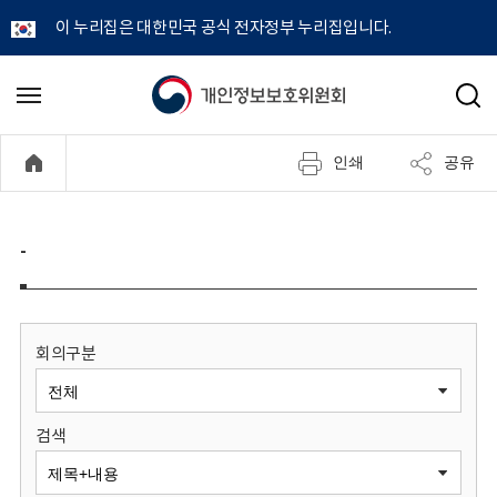
이 누리집은 대한민국 공식 전자정부 누리집입니다.
개
메
검
뉴
색
인
열
인쇄
공유
기
정
보
-
보
호
회의구분
위
검색
원