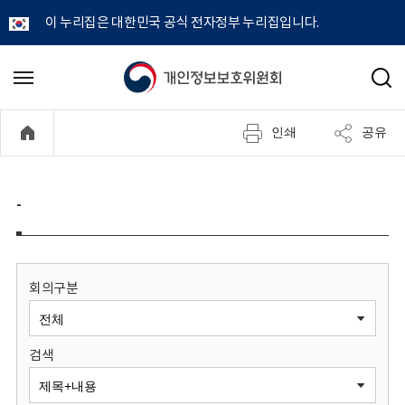
이 누리집은 대한민국 공식 전자정부 누리집입니다.
개
메
검
뉴
색
인
열
인쇄
공유
기
정
보
-
보
호
회의구분
위
검색
원