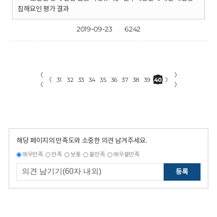
침해요인 평가 결과
2019-09-23
6242
〈
〉
〈
31
32
33
34
35
36
37
38
39
40
〉
〈
〉
해당 페이지의 만족도와 소중한 의견 남겨주세요.
매우만족
만족
보통
불만족
매우불만족
등록