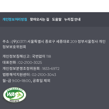
개인정보처리방침
찾아오시는 길
도움말
누리집 안내
주소 : (우)03171 서울특별시 종로구 세종대로 209 정부서울청사 개인
정보보호위원회
개인정보침해신고 : 국번없이 118
대표전화 : 02-2100-3025
개인정보분쟁조정위원회 : 1833-6972
법령해석지원센터 : 02-2100-3043
월~금 9:00~18:00, 공휴일 제외