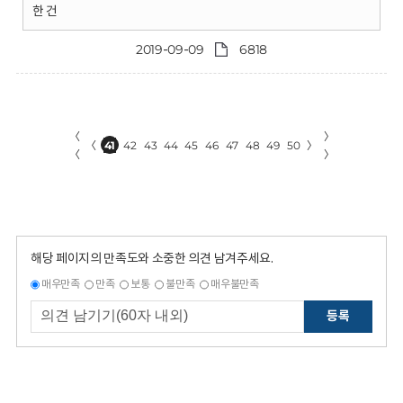
한 건
2019-09-09
6818
〈
〉
〈
41
42
43
44
45
46
47
48
49
50
〉
〈
〉
해당 페이지의 만족도와 소중한 의견 남겨주세요.
매우만족
만족
보통
불만족
매우불만족
등록