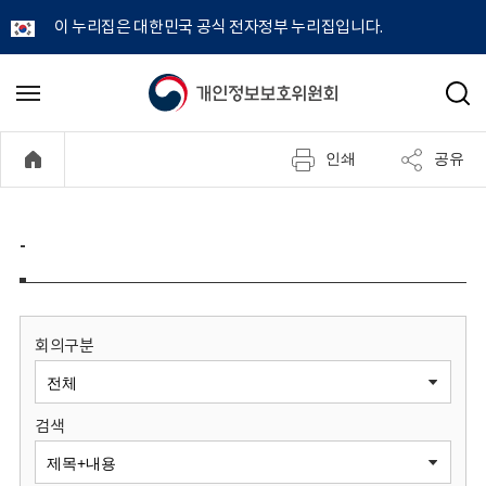
이 누리집은 대한민국 공식 전자정부 누리집입니다.
개
메
검
뉴
색
인
열
인쇄
공유
기
정
보
-
보
호
회의구분
위
검색
원