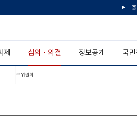
유
인
튜
스
브
타
그
램
과제
심의 · 의결
정보공개
국민
"접기,펼치기"
구 위원회