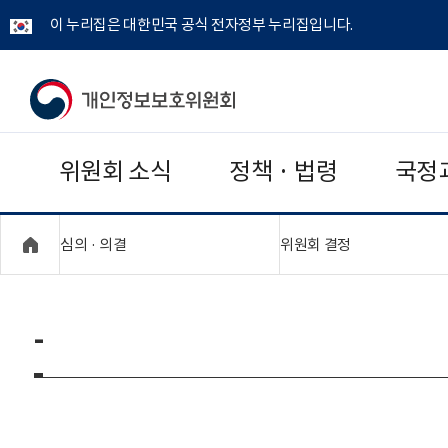
이 누리집은 대한민국 공식 전자정부 누리집입니다.
개
인
위원회 소식
정책 · 법령
국정
정
보
"접기,펼치기"
"접기,펼치기"
심의 · 의결
위원회 결정
보
호
-
위
원