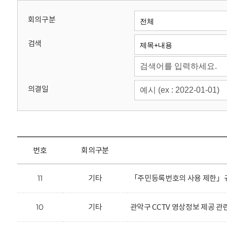
회
회의구분
검색
의결일
번호
회의구분
11
기타
「주민등록번호의 사용 제한」규
10
기타
관악구 CCTV 영상정보 제공 관