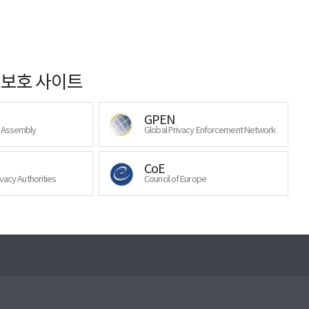
보호 사이트
GPEN
y Assembly
Global Privacy Enforcement Network
CoE
ivacy Authorities
Council of Europe