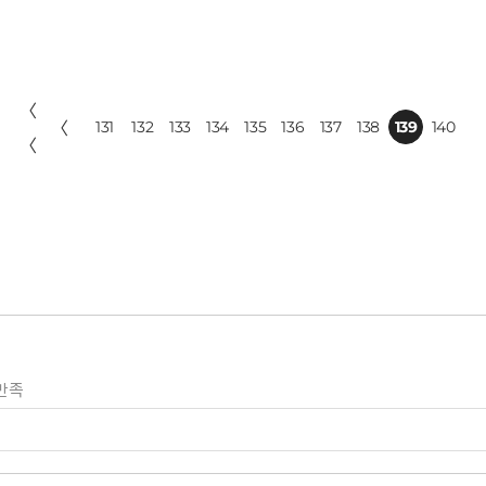
〈
〈
131
132
133
134
135
136
137
138
139
140
〈
만족