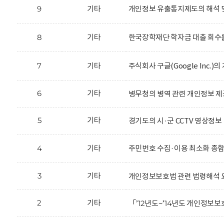
9
기타
개인정보 유출통지제도의 해석 
8
기타
한국장학재단 학자금 대출 회수를
7
기타
주식회사 구글(Google Inc.
6
기타
병무청의 병역 관련 개인정보 제
5
기타
경기도의 시·군 CCTV 영상정보
4
기타
주민번호 수집·이용 최소화 종
3
기타
개인정보보호법 관련 법령해석 
2
기타
「’12년도~’14년도 개인정보보