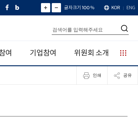
페
네
X
확
글자크기 100
%
KOR
ENG
언
화
화
이
이
(
대
어
면
면
스
버
트
수
확
축
북
블
위
대
통
소
치
검
로
터
합
색
그
)
검
색
참여
기업참여
위원회 소개
누
리
집
인쇄
공유
안
내