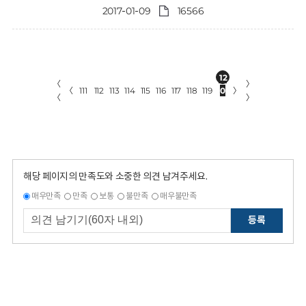
2017-01-09
16566
12
〈
〉
〈
111
112
113
114
115
116
117
118
119
0
〉
〈
〉
해당 페이지의 만족도와 소중한 의견 남겨주세요.
매우만족
만족
보통
불만족
매우불만족
등록