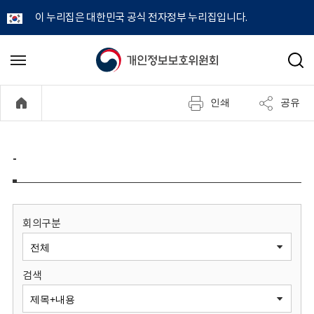
이 누리집은 대한민국 공식 전자정부 누리집입니다.
개
메
검
뉴
색
인
열
인쇄
공유
기
정
보
-
보
호
회의구분
위
검색
원