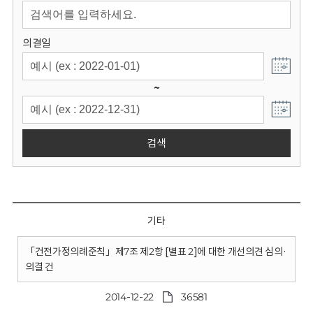
회
의결일
~
검색
기타
「건전가정의례준칙」제7조 제2항 [별표 2]에 대한 개선의견 심의·
의결 건
2014-12-22
36581