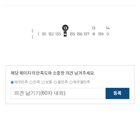
13
13
14
〈
〈
131
132
133
4
135
136
137
8
139
0
〈
해당 페이지의 만족도와 소중한 의견 남겨주세요.
매우만족
만족
보통
불만족
매우불만족
등록