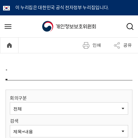
이 누리집은 대한민국 공식 전자정부 누리집입니다.
개
메
검
뉴
색
인
열
인쇄
공유
기
정
보
-
보
호
회의구분
위
검색
원