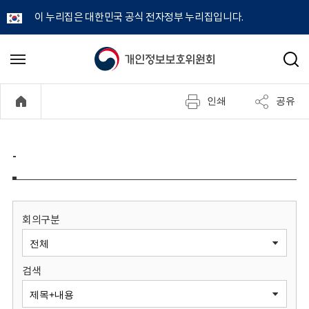
이 누리집은 대한민국 공식 전자정부 누리집입니다.
개
메
검
뉴
색
인
열
인쇄
공유
기
정
보
-
보
호
회의구분
위
검색
원