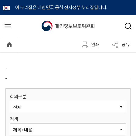
이 누리집은 대한민국 공식 전자정부 누리집입니다.
개
메
검
뉴
색
인
열
인쇄
공유
기
정
보
-
보
호
회의구분
위
검색
원