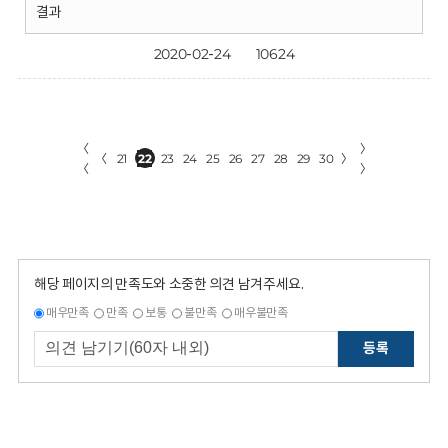
결과
2020-02-24
10624
〈
〉
〈
21
22
23
24
25
26
27
28
29
30
〉
〈
〉
해당 페이지의 만족도와 소중한 의견 남겨주세요.
매우만족
만족
보통
불만족
매우불만족
등록