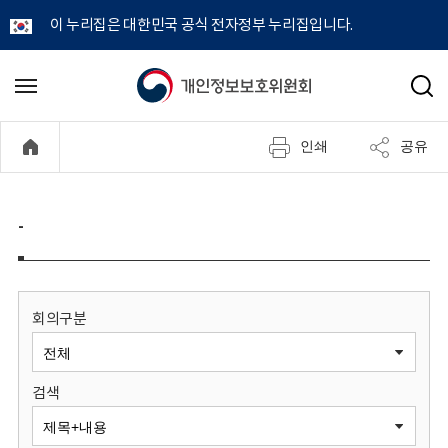
이 누리집은 대한민국 공식 전자정부 누리집입니다.
개
메
검
뉴
색
인
열
인쇄
공유
기
정
보
-
보
호
회의구분
위
검색
원