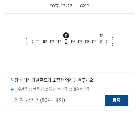
2017-03-27
6218
11
12
〈
〉
〈
111
112
113
114
5
116
117
118
119
0
〉
〈
〉
해당 페이지의 만족도와 소중한 의견 남겨주세요.
매우만족
만족
보통
불만족
매우불만족
등록