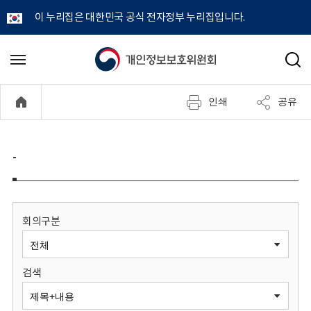
이 누리집은 대한민국 공식 전자정부 누리집입니다.
개
메
검
뉴
색
인
열
인쇄
공유
기
정
보
-
보
호
회의구분
위
검색
원