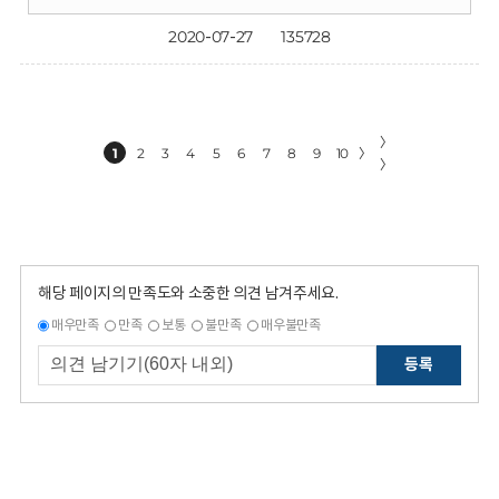
2020-07-27
135728
〉
1
2
3
4
5
6
7
8
9
10
〉
〉
해당 페이지의 만족도와 소중한 의견 남겨주세요.
매우만족
만족
보통
불만족
매우불만족
등록