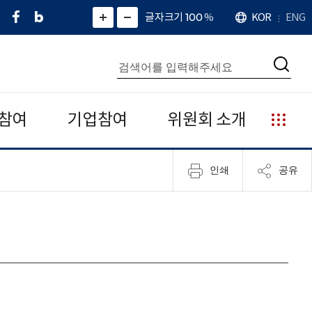
페
네
X
확
글자크기 100
%
KOR
ENG
언
화
화
이
이
(
대
어
면
면
스
버
트
수
확
축
북
블
위
대
통
소
치
검
로
터
합
색
그
)
검
색
참여
기업참여
위원회 소개
누
리
집
인쇄
공유
안
내