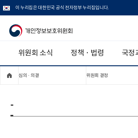
이 누리집은 대한민국 공식 전자정부 누리집입니다.
개
인
위원회 소식
정책 · 법령
국정
정
보
"접기,펼치기"
"접기,펼치기"
심의 · 의결
위원회 결정
보
호
-
위
원