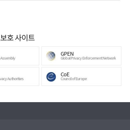
보호 사이트
GPEN
y Assembly
Global Privacy Enforcement Network
CoE
ivacy Authorities
Council of Europe