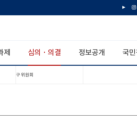
유
인
튜
스
브
타
그
램
과제
심의 · 의결
정보공개
국민
"접기,펼치기"
구 위원회