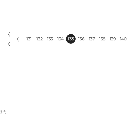
〈
〈
131
132
133
134
135
136
137
138
139
140
〈
만족