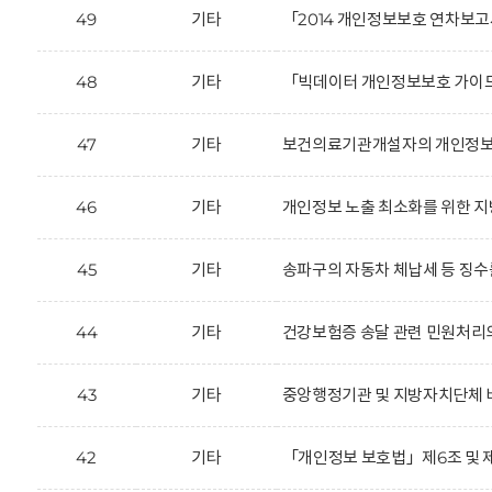
49
기타
「2014 개인정보보호 연차보고
48
기타
「빅데이터 개인정보보호 가이드
47
기타
보건의료기관개설자의 개인정보 
46
기타
개인정보 노출 최소화를 위한 지
45
기타
송파구의 자동차 체납세 등 징수를
44
기타
건강보험증 송달 관련 민원처리
43
기타
중앙행정기관 및 지방자치단체 
42
기타
「개인정보 보호법」제6조 및 제