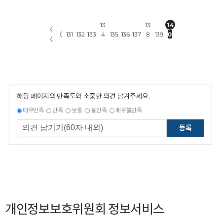
13
13
14
〈
〈
131
132
133
4
135
136
137
8
139
0
〈
해당 페이지의 만족도와 소중한 의견 남겨주세요.
매우만족
만족
보통
불만족
매우불만족
등록
개인정보보호위원회 정보서비스