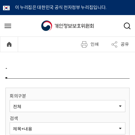
이 누리집은 대한민국 공식 전자정부 누리집입니다.
개
메
검
뉴
색
인
열
인쇄
공유
기
정
보
-
보
호
회의구분
위
검색
원