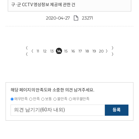
구·군 CCTV 영상정보 제공에 관한 건
2020-04-27
23271
〈
〉
〈
11
12
13
14
15
16
17
18
19
20
〉
〈
〉
해당 페이지의 만족도와 소중한 의견 남겨주세요.
매우만족
만족
보통
불만족
매우불만족
등록