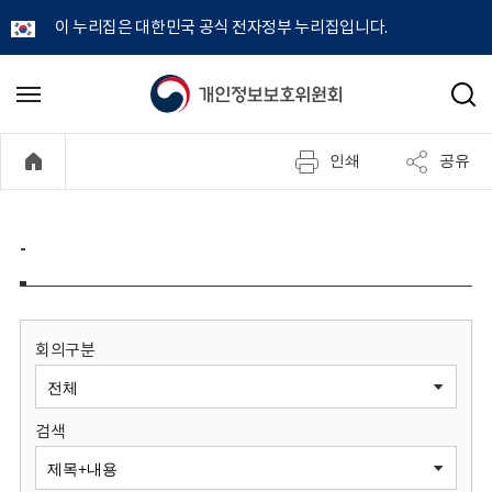
이 누리집은 대한민국 공식 전자정부 누리집입니다.
개
메
검
뉴
색
인
열
인쇄
공유
기
정
보
-
보
호
회의구분
위
검색
원