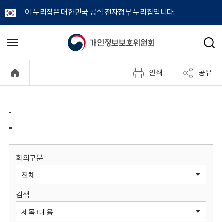
이 누리집은 대한민국 공식 전자정부 누리집입니다.
개
메
검
뉴
색
인
열
인쇄
공유
기
정
보
-
보
호
회의구분
위
검색
원