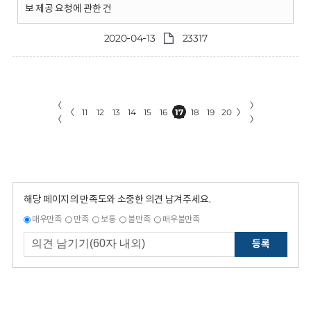
보 제공 요청에 관한 건
2020-04-13
23317
〈
〉
〈
11
12
13
14
15
16
17
18
19
20
〉
〈
〉
해당 페이지의 만족도와 소중한 의견 남겨주세요.
매우만족
만족
보통
불만족
매우불만족
등록