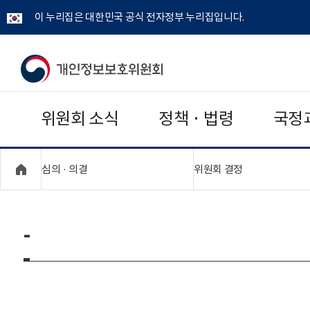
이 누리집은 대한민국 공식 전자정부 누리집입니다.
개
인
위원회 소식
정책 · 법령
국정
정
보
"접기,펼치기"
"접기,펼치기"
심의 · 의결
위원회 결정
보
호
-
위
원