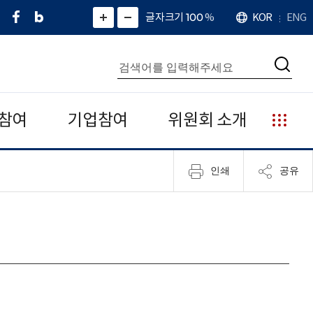
페
네
X
확
글자크기 100
%
KOR
ENG
언
화
화
이
이
(
대
어
면
면
스
버
트
수
확
축
북
블
위
대
통
소
치
검
로
터
합
색
그
)
검
색
참여
기업참여
위원회 소개
누
리
집
인쇄
공유
안
내