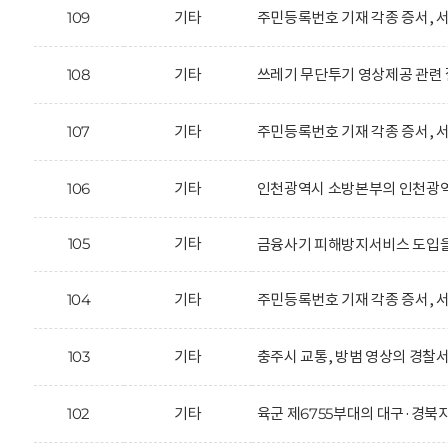
109
기타
주민등록번호 기재 각종 증서, 서
108
기타
쓰레기 무단투기 영상제공 관련 
107
기타
주민등록번호 기재 각종 증서, 서
106
기타
인천광역시 소방본부의 인천광역시
105
기타
금융사기 피해방지서비스 도입을
104
기타
주민등록번호 기재 각종 증서, 서
103
기타
충주시 교통, 방범 영상의 경찰서
102
기타
육군 제6755부대의 대구·경북