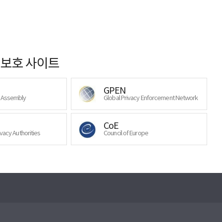
보호 사이트
GPEN
y Assembly
Global Privacy Enforcement Network
CoE
ivacy Authorities
Council of Europe