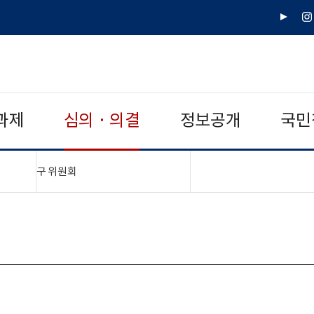
유
인
튜
스
브
타
그
램
과제
심의 · 의결
정보공개
국민
"접기,펼치기"
구 위원회