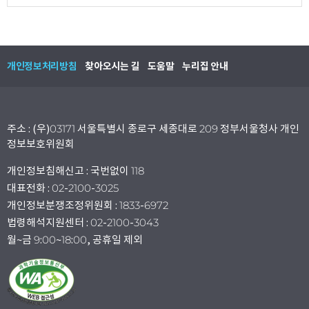
개인정보처리방침
찾아오시는 길
도움말
누리집 안내
주소 : (우)03171 서울특별시 종로구 세종대로 209 정부서울청사 개인
정보보호위원회
개인정보침해신고 : 국번없이 118
대표전화 : 02-2100-3025
개인정보분쟁조정위원회 : 1833-6972
법령해석지원센터 : 02-2100-3043
월~금 9:00~18:00, 공휴일 제외