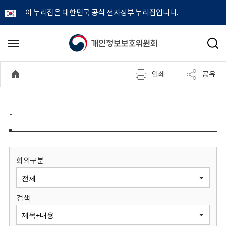
이 누리집은 대한민국 공식 전자정부 누리집입니다.
개
메
검
뉴
색
인
열
인쇄
공유
기
정
보
-
보
호
회의구분
위
검색
원