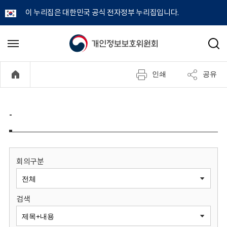
이 누리집은 대한민국 공식 전자정부 누리집입니다.
개
메
검
뉴
색
인
열
인쇄
공유
기
정
보
-
보
호
회의구분
위
검색
원