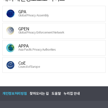
GPA
Global Privacy Assembly
GPEN
Global Privacy Enforcement Network
APPA
Asia Pacific Privacy Authorities
CoE
Council of Europe
개인정보처리방침
찾아오시는 길
도움말
누리집 안내