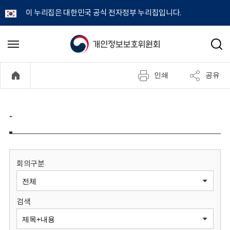
이 누리집은 대한민국 공식 전자정부 누리집입니다.
개
메
검
뉴
색
인
열
인쇄
공유
기
정
보
-
보
호
회의구분
위
검색
원