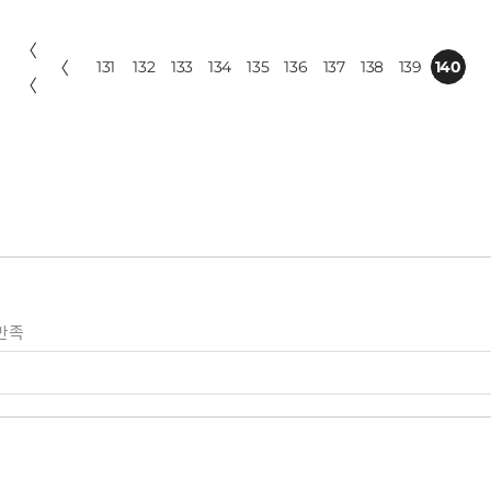
〈
〈
131
132
133
134
135
136
137
138
139
140
〈
만족