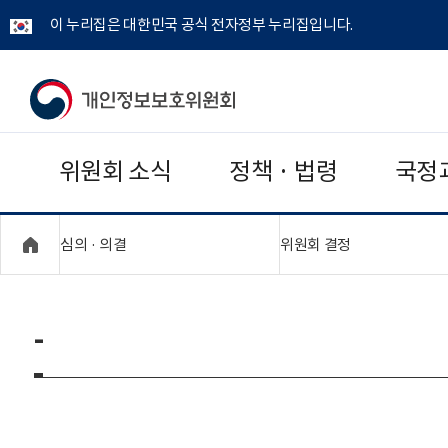
이 누리집은 대한민국 공식 전자정부 누리집입니다.
개
인
위원회 소식
정책 · 법령
국정
정
보
"접기,펼치기"
"접기,펼치기"
심의 · 의결
위원회 결정
보
호
-
위
원