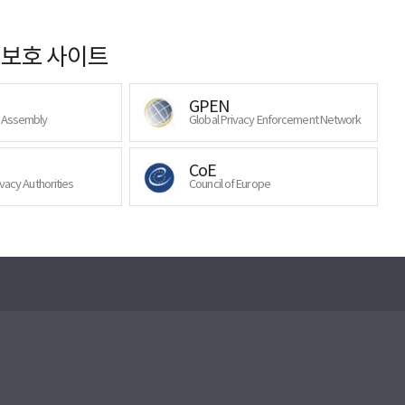
보호 사이트
GPEN
y Assembly
Global Privacy Enforcement Network
CoE
ivacy Authorities
Council of Europe