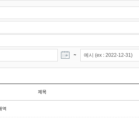
~
제목
내역