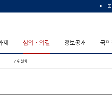
유
인
튜
스
브
타
그
램
과제
심의 · 의결
정보공개
국민
"접기,펼치기"
구 위원회