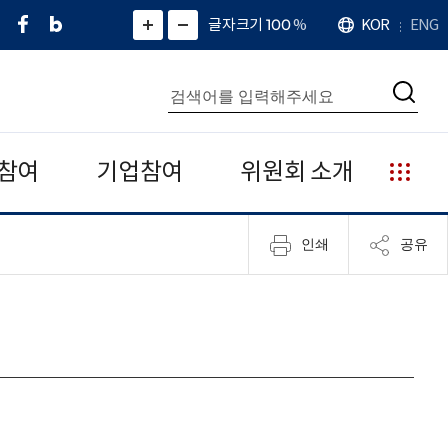
페
네
X
확
글자크기 100
%
KOR
ENG
언
화
화
이
이
(
대
어
면
면
스
버
트
수
확
축
북
블
위
대
통
소
치
검
로
터
합
색
그
)
검
색
참여
기업참여
위원회 소개
누
리
집
인쇄
공유
안
내