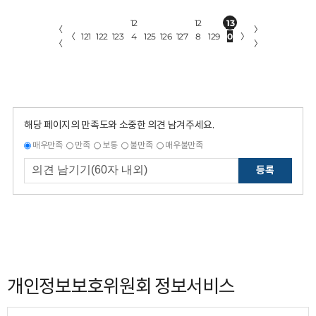
12
12
13
〈
〉
〈
121
122
123
4
125
126
127
8
129
0
〉
〈
〉
해당 페이지의 만족도와 소중한 의견 남겨주세요.
매우만족
만족
보통
불만족
매우불만족
등록
개인정보보호위원회 정보서비스