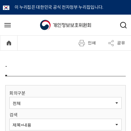
이 누리집은 대한민국 공식 전자정부 누리집입니다.
개
메
검
뉴
색
인
열
인쇄
공유
기
정
보
-
보
호
회의구분
위
검색
원