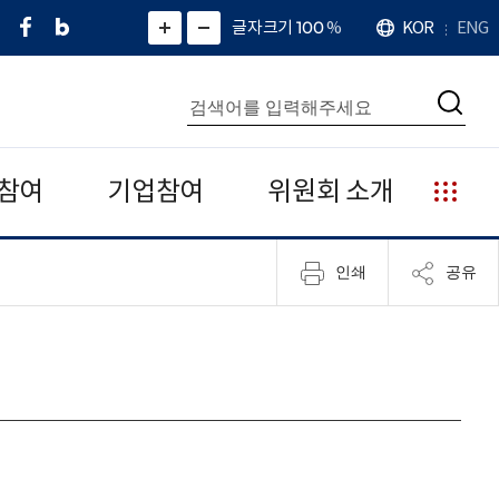
페
네
X
확
글자크기 100
%
KOR
ENG
언
화
화
이
이
(
대
어
면
면
스
버
트
수
확
축
북
블
위
대
통
소
치
검
로
터
합
색
그
)
검
색
참여
기업참여
위원회 소개
누
리
집
인쇄
공유
안
내