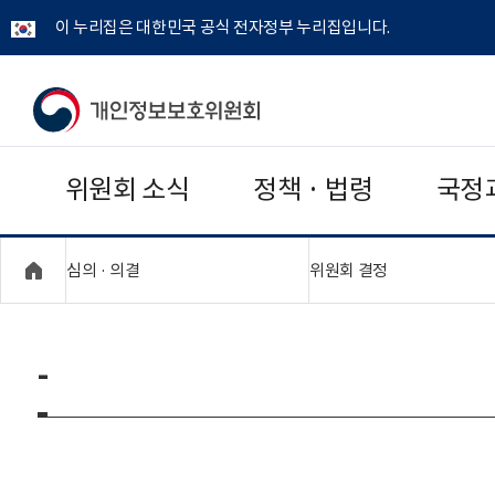
이 누리집은 대한민국 공식 전자정부 누리집입니다.
개
인
위원회 소식
정책 · 법령
국정
정
보
"접기,펼치기"
"접기,펼치기"
심의 · 의결
위원회 결정
보
호
-
위
원