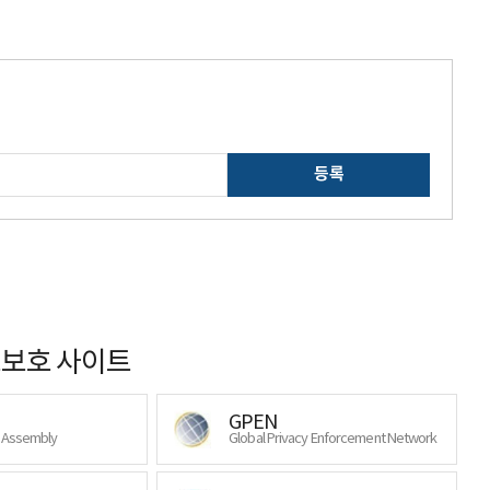
등록
보호 사이트
GPEN
y Assembly
Global Privacy Enforcement Network