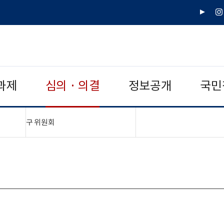
유
인
튜
스
브
타
그
램
과제
심의 · 의결
정보공개
국민
"접기,펼치기"
구 위원회