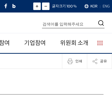
페
네
X
확
글자크기 100
%
KOR
ENG
언
화
화
이
이
(
대
어
면
면
스
버
트
수
확
축
북
블
위
대
통
소
치
검
로
터
합
색
그
)
검
색
참여
기업참여
위원회 소개
누
리
집
인쇄
공유
안
내