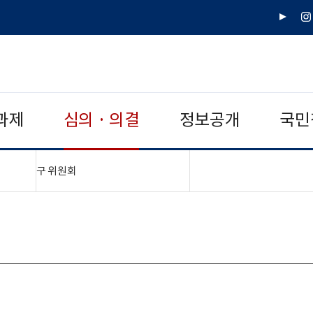
유
인
튜
스
브
타
그
램
과제
심의 · 의결
정보공개
국민
"접기,펼치기"
구 위원회