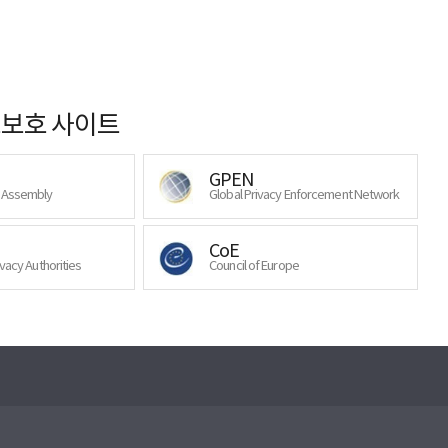
보호 사이트
GPEN
y Assembly
Global Privacy Enforcement Network
CoE
ivacy Authorities
Council of Europe