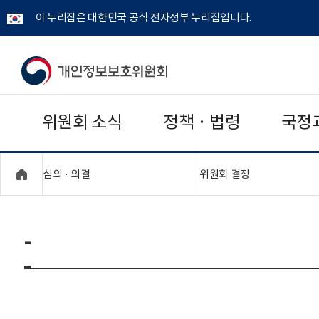
이 누리집은 대한민국 공식 전자정부 누리집입니다.
개
인
위원회 소식
정책 · 법령
국정
정
보
"접기,펼치기"
"접기,펼치기"
심의 · 의결
위원회 결정
보
호
-
위
원