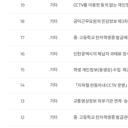
19
기타
CCTV를 이용한 동의 없는 개
18
기타
공익근무요원의 민감정보 제3자 
17
기타
중·고등학교 전자학생증 발급에
16
기타
인천광역시의 체납자 과태료 징수
15
기타
학생 개인정보(동영상) 수집·제
14
기타
「지하철 전동차내 CCTV 운영
13
기타
교통영상정보 외부기관 연계·송
12
기타
중·고등학교 전자학생증 발급관