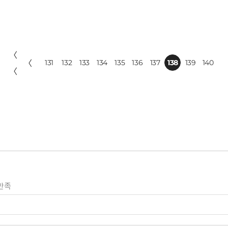
〈
〈
131
132
133
134
135
136
137
138
139
140
〈
만족