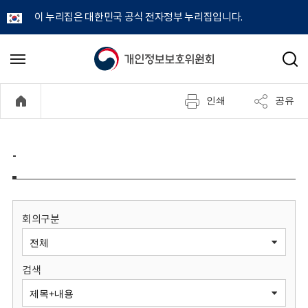
이 누리집은 대한민국 공식 전자정부 누리집입니다.
개
메
검
뉴
색
인
열
인쇄
공유
기
정
보
-
보
호
회의구분
위
검색
원