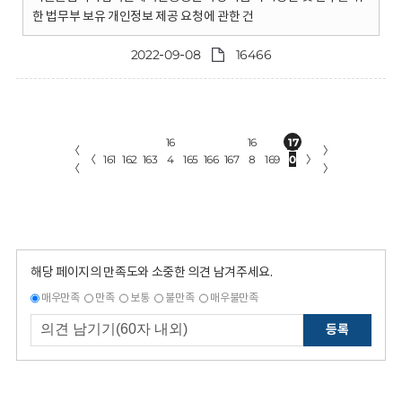
한 법무부 보유 개인정보 제공 요청에 관한 건
2022-09-08
16466
16
16
17
〈
〉
〈
161
162
163
4
165
166
167
8
169
0
〉
〈
〉
해당 페이지의 만족도와 소중한 의견 남겨주세요.
매우만족
만족
보통
불만족
매우불만족
등록