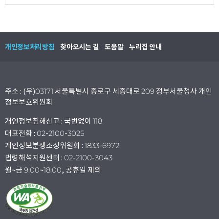
개인정보처리방침
찾아오시는 길
도움말
누리집 안내
주소 : (우)03171 서울특별시 종로구 세종대로 209 정부서울청사 개인
정보보호위원회
개인정보침해신고 : 국번없이 118
대표전화 : 02-2100-3025
개인정보분쟁조정위원회 : 1833-6972
법령해석지원센터 : 02-2100-3043
월~금 9:00~18:00, 공휴일 제외