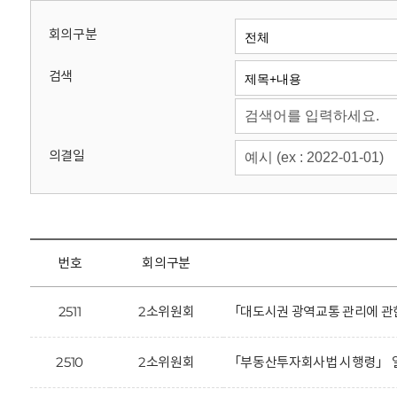
회
회의구분
검색
의결일
번호
회의구분
2511
2소위원회
「대도시권 광역교통 관리에 관
2510
2소위원회
「부동산투자회사법 시행령」 일