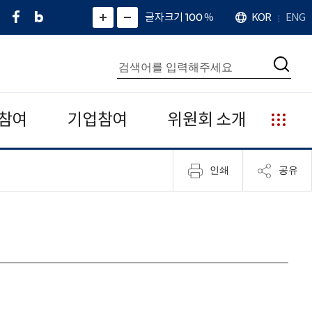
페
네
X
확
글자크기 100
%
KOR
ENG
언
화
화
이
이
(
대
어
면
면
스
버
트
수
확
축
북
블
위
대
통
소
치
검
로
터
합
색
그
)
검
색
참여
기업참여
위원회 소개
누
리
집
인쇄
공유
안
내