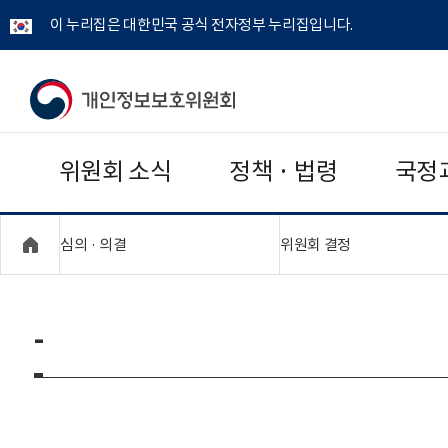
이 누리집은 대한민국 공식 전자정부 누리집입니다.
개
인
위원회 소식
정책 · 법령
국정
정
보
"접기,펼치기"
"접기,펼치기"
심의 · 의결
위원회 결정
보
호
-
위
원