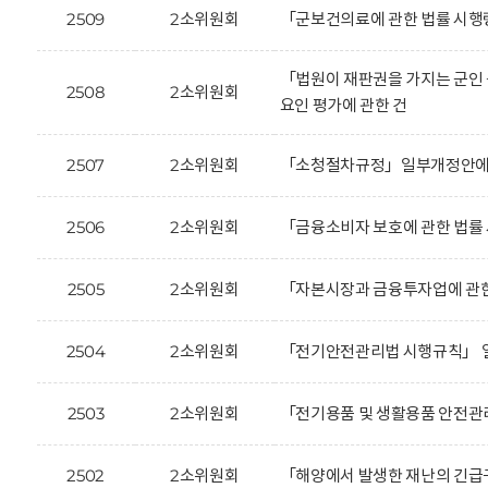
2509
2소위원회
「군보건의료에 관한 법률 시행
「법원이 재판권을 가지는 군인 
2508
2소위원회
요인 평가에 관한 건
2507
2소위원회
「소청절차규정」일부개정안에 대
2506
2소위원회
「금융소비자 보호에 관한 법률
2505
2소위원회
「자본시장과 금융투자업에 관한
2504
2소위원회
「전기안전관리법 시행규칙」 일
2503
2소위원회
「전기용품 및 생활용품 안전관
2502
2소위원회
「해양에서 발생한 재난의 긴급구