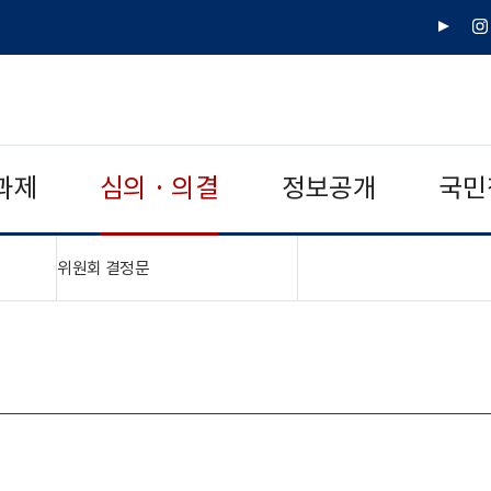
유
인
튜
스
브
타
그
램
과제
심의 · 의결
정보공개
국민
"접기,펼치기"
위원회 결정문