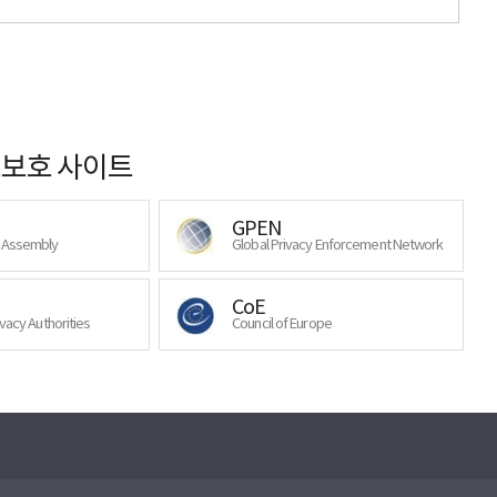
보호 사이트
GPEN
y Assembly
Global Privacy Enforcement Network
CoE
ivacy Authorities
Council of Europe