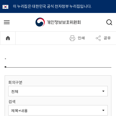
이 누리집은 대한민국 공식 전자정부 누리집입니다.
개
메
검
뉴
색
인
열
인쇄
공유
기
정
보
-
보
호
회의구분
위
검색
원