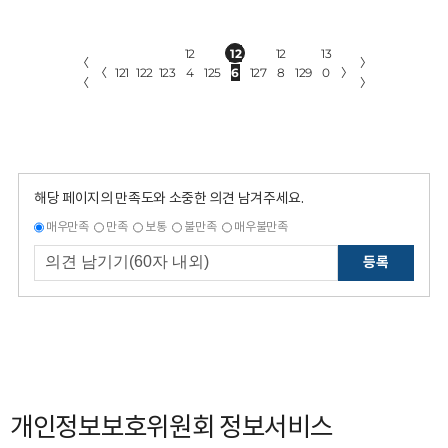
12
12
12
13
〈
〉
〈
121
122
123
4
125
6
127
8
129
0
〉
〈
〉
해당 페이지의 만족도와 소중한 의견 남겨주세요.
매우만족
만족
보통
불만족
매우불만족
등록
개인정보보호위원회 정보서비스