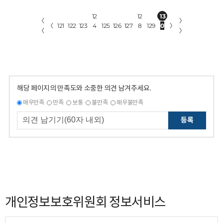
12
12
13
〈
〉
〈
121
122
123
4
125
126
127
8
129
0
〉
〈
〉
해당 페이지의 만족도와 소중한 의견 남겨주세요.
매우만족
만족
보통
불만족
매우불만족
등록
개인정보보호위원회 정보서비스