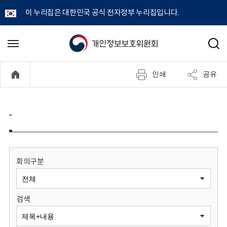
이 누리집은 대한민국 공식 전자정부 누리집입니다.
개
메
검
뉴
색
인
열
인쇄
공유
기
정
보
-
보
호
회의구분
위
검색
원