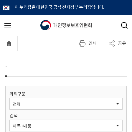
이 누리집은 대한민국 공식 전자정부 누리집입니다.
개
메
검
뉴
색
인
열
인쇄
공유
기
정
보
-
보
호
회의구분
위
검색
원