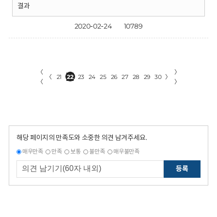
결과
2020-02-24
10789
〈
〉
〈
21
22
23
24
25
26
27
28
29
30
〉
〈
〉
해당 페이지의 만족도와 소중한 의견 남겨주세요.
매우만족
만족
보통
불만족
매우불만족
등록