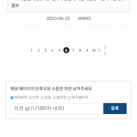
결과
2020-06-22
49895
〉
1
2
3
4
5
6
7
8
9
10
〉
〉
해당 페이지의 만족도와 소중한 의견 남겨주세요.
매우만족
만족
보통
불만족
매우불만족
등록