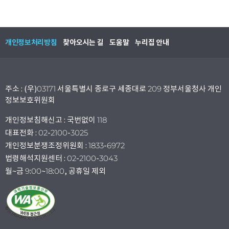
개인정보처리방침
찾아오시는 길
도움말
누리집 안내
주소 : (우)03171 서울특별시 종로구 세종대로 209 정부서울청사 개인
정보보호위원회
개인정보침해신고 : 국번없이 118
대표전화 : 02-2100-3025
개인정보분쟁조정위원회 : 1833-6972
법령해석지원센터 : 02-2100-3043
월~금 9:00~18:00, 공휴일 제외