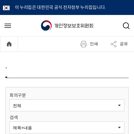
이 누리집은 대한민국 공식 전자정부 누리집입니다.
개
메
검
뉴
색
인
열
인쇄
공유
기
정
보
-
보
호
회의구분
위
검색
원