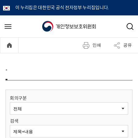
이 누리집은 대한민국 공식 전자정부 누리집입니다.
개
메
검
뉴
색
인
열
인쇄
공유
기
정
보
-
보
호
회의구분
위
검색
원