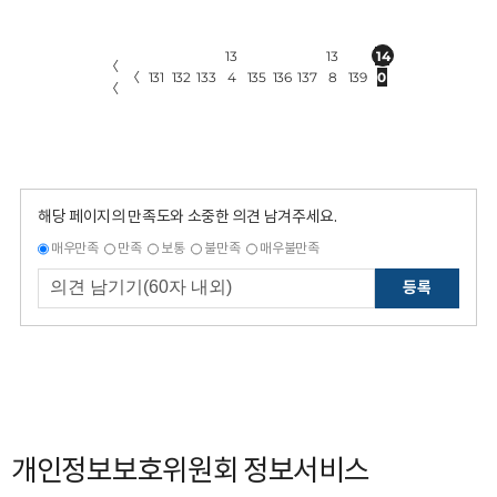
13
13
14
〈
〈
131
132
133
4
135
136
137
8
139
0
〈
해당 페이지의 만족도와 소중한 의견 남겨주세요.
매우만족
만족
보통
불만족
매우불만족
등록
개인정보보호위원회 정보서비스