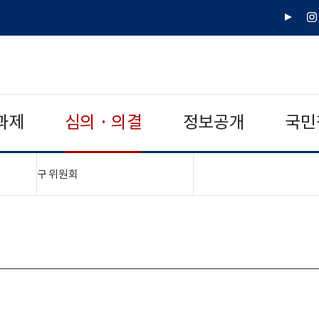
유
인
튜
스
브
타
그
램
과제
심의 · 의결
정보공개
국민
"접기,펼치기"
구 위원회