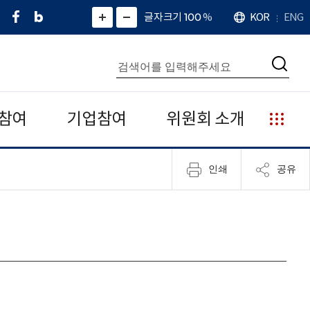
페
네
X
확
글자크기 100
%
KOR
ENG
언
화
화
이
이
(
대
어
면
면
스
버
트
수
확
축
북
블
위
대
통
소
치
검
로
터
합
색
그
)
검
색
참여
기업참여
위원회 소개
누
리
집
인쇄
공유
안
내