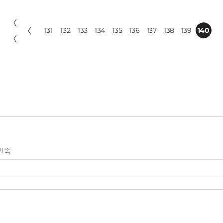
〈
〈
131
132
133
134
135
136
137
138
139
140
〈
만족