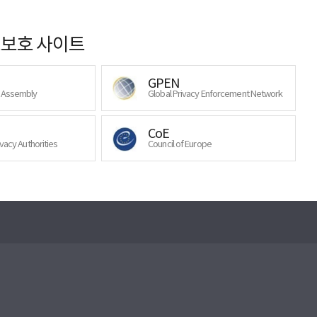
보호 사이트
GPEN
y Assembly
Global Privacy Enforcement Network
CoE
ivacy Authorities
Council of Europe