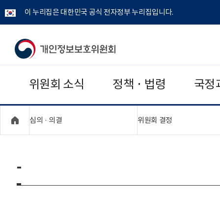
이 누리집은 대한민국 공식 전자정부 누리집입니다.
개
인
위원회 소식
정책 · 법령
국정
정
보
"접기,펼치기"
"접기,펼치기"
심의 · 의결
위원회 결정
보
호
-
위
원