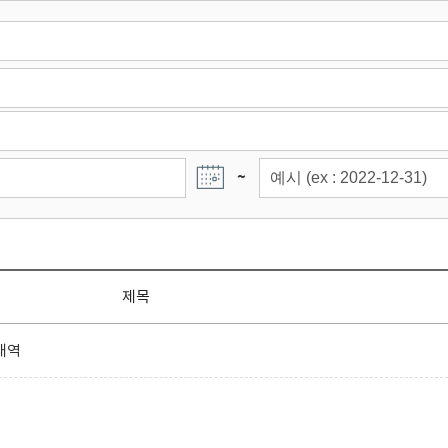
~
제목
내역