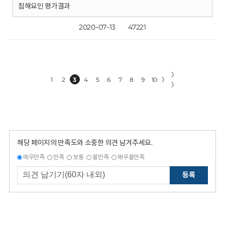
침해요인 평가결과
2020-07-13
47221
〉
1
2
3
4
5
6
7
8
9
10
〉
〉
해당 페이지의 만족도와 소중한 의견 남겨주세요.
매우만족
만족
보통
불만족
매우불만족
등록