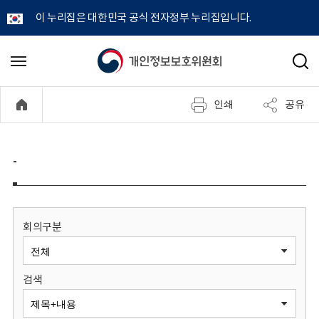
이 누리집은 대한민국 공식 전자정부 누리집입니다.
개
메
검
뉴
색
인
열
인쇄
공유
기
정
보
-
보
호
회의구분
위
검색
원