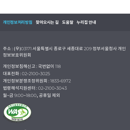
개인정보처리방침
찾아오시는 길
도움말
누리집 안내
주소 : (우)03171 서울특별시 종로구 세종대로 209 정부서울청사 개인
정보보호위원회
개인정보침해신고 : 국번없이 118
대표전화 : 02-2100-3025
개인정보분쟁조정위원회 : 1833-6972
법령해석지원센터 : 02-2100-3043
월~금 9:00~18:00, 공휴일 제외