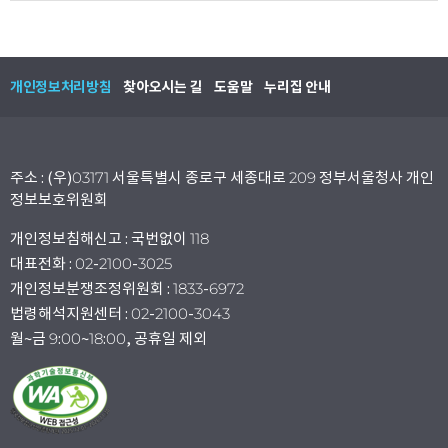
개인정보처리방침
찾아오시는 길
도움말
누리집 안내
주소 : (우)03171 서울특별시 종로구 세종대로 209 정부서울청사 개인
정보보호위원회
개인정보침해신고 : 국번없이 118
대표전화 : 02-2100-3025
개인정보분쟁조정위원회 : 1833-6972
법령해석지원센터 : 02-2100-3043
월~금 9:00~18:00, 공휴일 제외