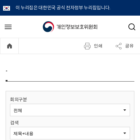
이 누리집은 대한민국 공식 전자정부 누리집입니다.
개
메
검
뉴
색
인
열
인쇄
공유
기
정
보
-
보
호
회의구분
위
검색
원