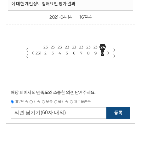
에 대한 개인정보 침해요인 평가 결과
2021-04-14
16744
23
23
23
23
23
23
23
23
24
〈
〉
〈
231
2
3
4
5
6
7
8
9
0
〉
〈
〉
해당 페이지의 만족도와 소중한 의견 남겨주세요.
매우만족
만족
보통
불만족
매우불만족
등록