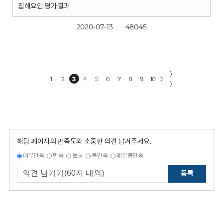
침해요인 평가결과
2020-07-13
48045
〉
1
2
3
4
5
6
7
8
9
10
〉
〉
해당 페이지의 만족도와 소중한 의견 남겨주세요.
매우만족
만족
보통
불만족
매우불만족
등록