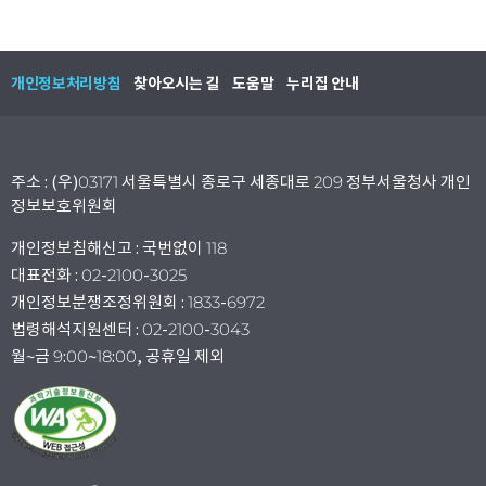
개인정보처리방침
찾아오시는 길
도움말
누리집 안내
주소 : (우)03171 서울특별시 종로구 세종대로 209 정부서울청사 개인
정보보호위원회
개인정보침해신고 : 국번없이 118
대표전화 : 02-2100-3025
개인정보분쟁조정위원회 : 1833-6972
법령해석지원센터 : 02-2100-3043
월~금 9:00~18:00, 공휴일 제외