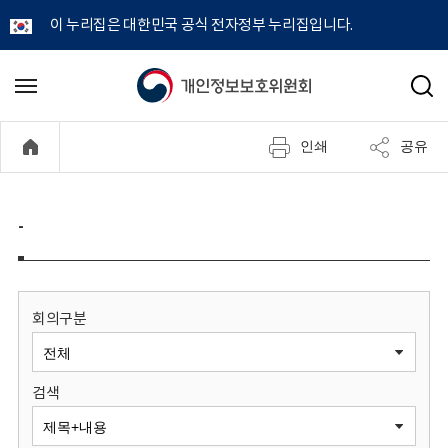
이 누리집은 대한민국 공식 전자정부 누리집입니다.
개
메
검
뉴
색
인
열
인쇄
공유
기
정
보
-
보
호
회의구분
위
검색
원