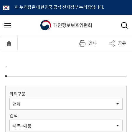
이 누리집은 대한민국 공식 전자정부 누리집입니다.
개
메
검
뉴
색
인
열
인쇄
공유
기
정
보
-
보
호
회의구분
위
검색
원