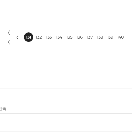
〈
〈
131
132
133
134
135
136
137
138
139
140
〈
만족