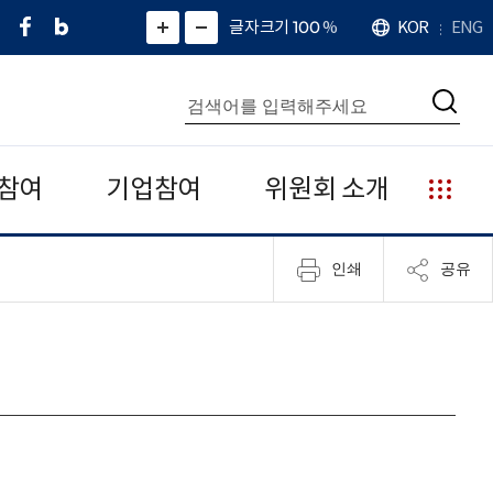
페
네
X
확
글자크기 100
%
KOR
ENG
언
화
화
이
이
(
대
어
면
면
스
버
트
수
확
축
북
블
위
대
통
소
치
검
로
터
합
색
그
)
검
색
참여
기업참여
위원회 소개
누
리
집
인쇄
공유
안
내