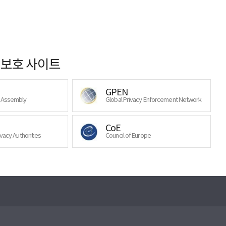
보호 사이트
GPEN
y Assembly
Global Privacy Enforcement Network
CoE
ivacy Authorities
Council of Europe