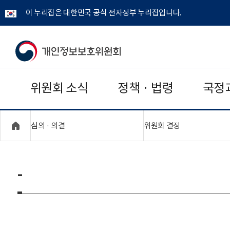
이 누리집은 대한민국 공식 전자정부 누리집입니다.
개
인
위원회 소식
정책 · 법령
국정
정
보
"접기,펼치기"
"접기,펼치기"
심의 · 의결
위원회 결정
보
호
-
위
원