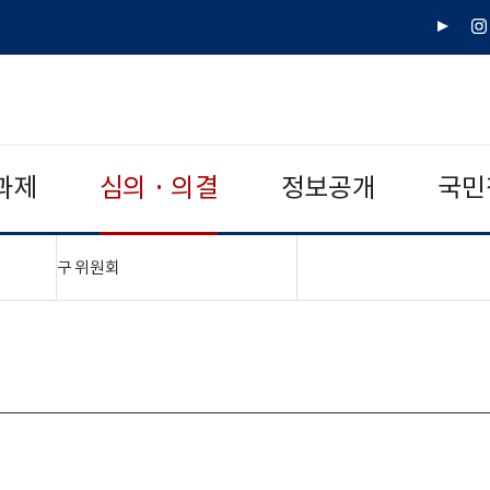
유
인
튜
스
브
타
그
램
과제
심의 · 의결
정보공개
국민
"접기,펼치기"
구 위원회