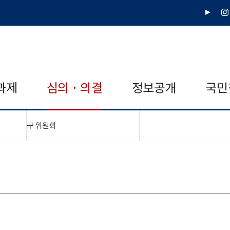
유
인
튜
스
브
타
그
램
과제
심의 · 의결
정보공개
국민
"접기,펼치기"
구 위원회