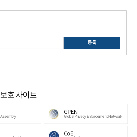
등록
보호 사이트
GPEN
y Assembly
Global Privacy Enforcement Network
CoE