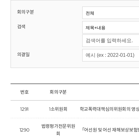
회
회의구분
검색
의결일
번호
회의구분
1291
1소위원회
학교폭력대책심의위원회의 영상정
법령평가전문위원
1290
「어선원 및 어선 재해보상보험
회