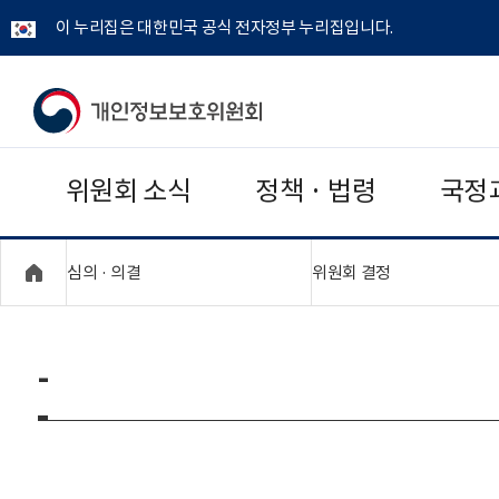
이 누리집은 대한민국 공식 전자정부 누리집입니다.
개
인
위원회 소식
정책 · 법령
국정
정
보
"접기,펼치기"
"접기,펼치기"
심의 · 의결
위원회 결정
보
호
-
위
원