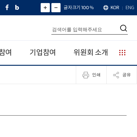
페
네
X
확
글자크기 100
%
KOR
ENG
언
화
화
이
이
(
대
어
면
면
스
버
트
수
확
축
북
블
위
대
통
소
치
검
로
터
합
색
그
)
검
색
참여
기업참여
위원회 소개
누
리
집
인쇄
공유
안
내