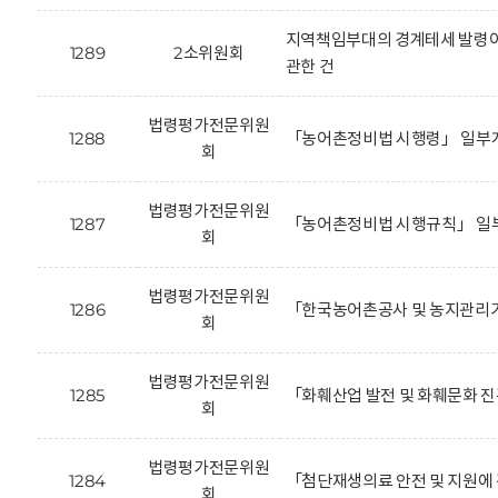
지역책임부대의 경계테세 발령이
1289
2소위원회
관한 건
법령평가전문위원
1288
「농어촌정비법 시행령」 일부개
회
법령평가전문위원
1287
「농어촌정비법 시행규칙」 일부
회
법령평가전문위원
1286
「한국농어촌공사 및 농지관리기
회
법령평가전문위원
1285
「화훼산업 발전 및 화훼문화 진
회
법령평가전문위원
1284
「첨단재생의료 안전 및 지원에 
회