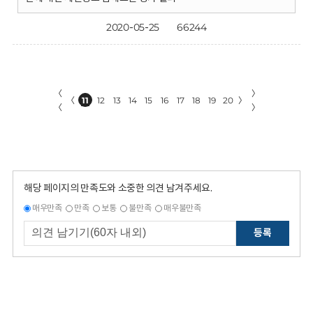
2020-05-25
66244
〈
〉
〈
11
12
13
14
15
16
17
18
19
20
〉
〈
〉
해당 페이지의 만족도와 소중한 의견 남겨주세요.
매우만족
만족
보통
불만족
매우불만족
등록