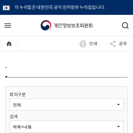
이 누리집은 대한민국 공식 전자정부 누리집입니다.
개
메
검
뉴
색
인
열
인쇄
공유
기
정
보
-
보
호
회의구분
위
검색
원