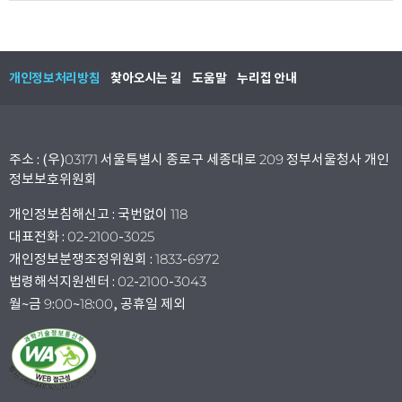
개인정보처리방침
찾아오시는 길
도움말
누리집 안내
주소 : (우)03171 서울특별시 종로구 세종대로 209 정부서울청사 개인
정보보호위원회
개인정보침해신고 : 국번없이 118
대표전화 : 02-2100-3025
개인정보분쟁조정위원회 : 1833-6972
법령해석지원센터 : 02-2100-3043
월~금 9:00~18:00, 공휴일 제외