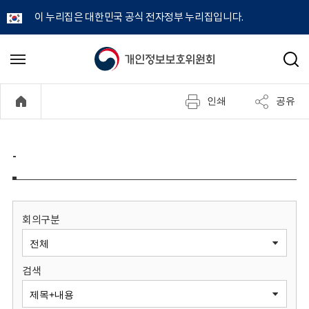
이 누리집은 대한민국 공식 전자정부 누리집입니다.
개
메
검
뉴
색
인
열
인쇄
공유
기
정
보
-
보
호
회의구분
위
검색
원