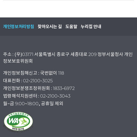
개인정보처리방침
찾아오시는 길
도움말
누리집 안내
주소 : (우)03171 서울특별시 종로구 세종대로 209 정부서울청사 개인
정보보호위원회
개인정보침해신고 : 국번없이 118
대표전화 : 02-2100-3025
개인정보분쟁조정위원회 : 1833-6972
법령해석지원센터 : 02-2100-3043
월~금 9:00~18:00, 공휴일 제외