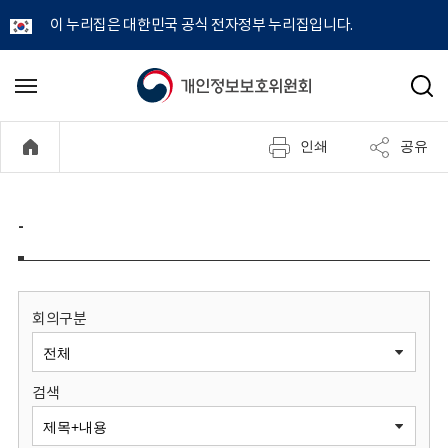
이 누리집은 대한민국 공식 전자정부 누리집입니다.
개
메
검
뉴
색
인
열
인쇄
공유
기
정
보
-
보
호
회의구분
위
검색
원