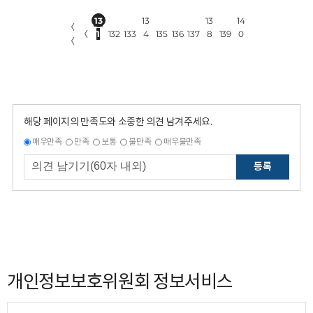
13
13
13
14
〈
〈
1
132
133
4
135
136
137
8
139
0
〈
해당 페이지의 만족도와 소중한 의견 남겨주세요.
매우만족
만족
보통
불만족
매우불만족
등록
개인정보보호위원회 정보서비스