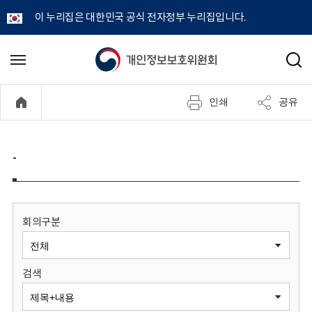
이 누리집은 대한민국 공식 전자정부 누리집입니다.
개
메
검
뉴
색
인
열
인쇄
공유
기
정
보
-
보
호
회의구분
위
검색
원