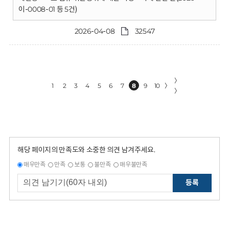
이-0008-01 등 5건)
2026-04-08
32547
〉
1
2
3
4
5
6
7
8
9
10
〉
〉
해당 페이지의 만족도와 소중한 의견 남겨주세요.
매우만족
만족
보통
불만족
매우불만족
등록