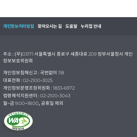
개인정보처리방침
찾아오시는 길
도움말
누리집 안내
주소 : (우)03171 서울특별시 종로구 세종대로 209 정부서울청사 개인
정보보호위원회
개인정보침해신고 : 국번없이 118
대표전화 : 02-2100-3025
개인정보분쟁조정위원회 : 1833-6972
법령해석지원센터 : 02-2100-3043
월~금 9:00~18:00, 공휴일 제외