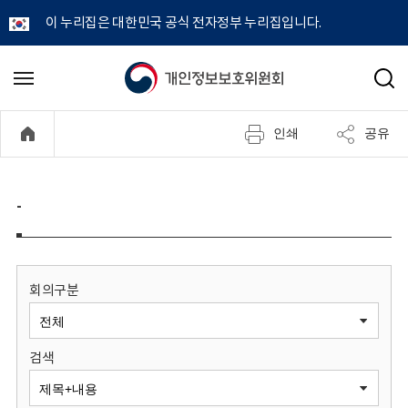
이 누리집은 대한민국 공식 전자정부 누리집입니다.
개
메
검
뉴
색
인
열
인쇄
공유
기
정
보
-
보
호
회의구분
위
검색
원